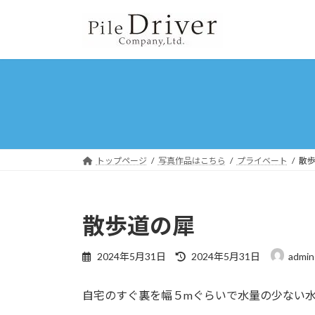
コ
ナ
ン
ビ
テ
ゲ
ン
ー
ツ
シ
へ
ョ
ス
ン
キ
に
ッ
移
プ
動
トップページ
写真作品はこちら
プライベート
散
散歩道の犀
最
2024年5月31日
2024年5月31日
admin
終
更
自宅のすぐ裏を幅５mぐらいで水量の少ない
新
日