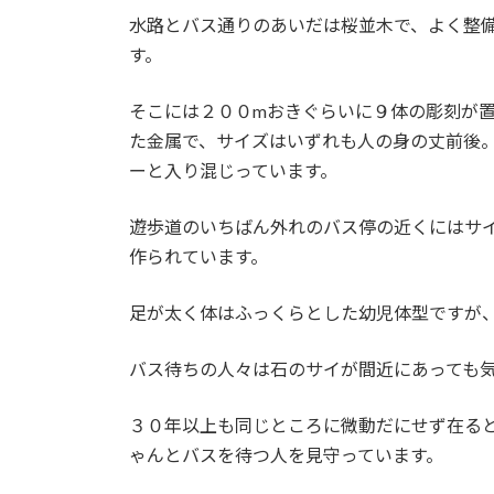
時
水路とバス通りのあいだは桜並木で、よく整備
:
す。
そこには２００mおきぐらいに９体の彫刻が
た金属で、サイズはいずれも人の身の丈前後
ーと入り混じっています。
遊歩道のいちばん外れのバス停の近くにはサ
作られています。
足が太く体はふっくらとした幼児体型ですが
バス待ちの人々は石のサイが間近にあっても
３０年以上も同じところに微動だにせず在る
ゃんとバスを待つ人を見守っています。