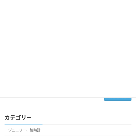
年生の頃だったでしょうか。 天気が良い朝、登
校前に […]
続きを読む
秋の日の光
色々なモノ
2024年10月4日
斜光、文字通り斜め横から差す光です。 私が生
まれ育った家は、梨畑と茶畑に囲まれた田舎の
一軒家でした。 空が澄んだ秋の日には、陽が傾
くと日没の光が普段薄暗い家の奥の仏間まで届
くことがありました。 斜光が家の中を照らし始
めて […]
続きを読む
カテゴリー
ジュエリー、腕時計