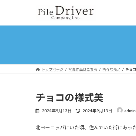
コ
ナ
ン
ビ
テ
ゲ
ン
ー
ツ
シ
へ
ョ
ス
ン
キ
に
ッ
移
プ
動
トップページ
写真作品はこちら
色々なモノ
チョ
チョコの様式美
最
2024年9月13日
2024年9月13日
admin
終
更
北ヨーロッパにいた頃、住んでいた街にあっ
新
日