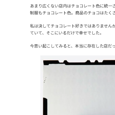
時
あまり広くない店内はチョコレート色に統一
:
制服もチョコレート色。商品のチョコはたく
私は決してチョコレート好きではありません
ていて、そこにいるだけで幸せでした。
今思い起こしてみると、本当に存在した店だ