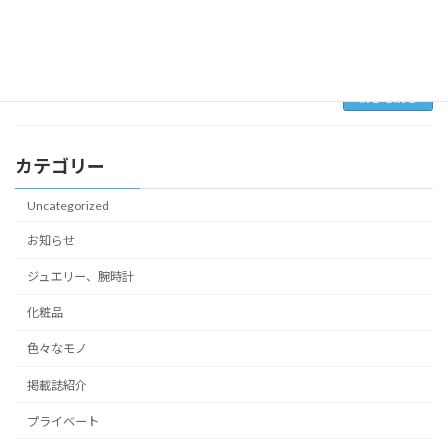
頻度で家族や友人宛に手紙を書いていました。
思い出せない漢字は唯一持参した日本語の本で
ある英和 […]
続きを読む
カテゴリー
Uncategorized
お知らせ
ジュエリー、腕時計
化粧品
色々なモノ
掲載誌紹介
プライベート