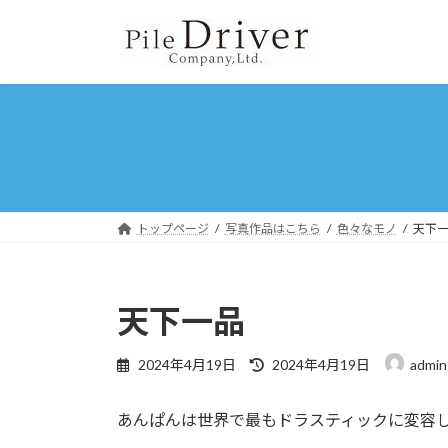
コ
ナ
ン
ビ
テ
ゲ
ン
ー
ツ
シ
へ
ョ
ス
ン
キ
に
ッ
移
プ
動
トップページ
写真作品はこちら
色々なモノ
天下
天下一品
最
2024年4月19日
2024年4月19日
admin
終
更
あんぱんは世界で最もドラスティックに変容
新
日