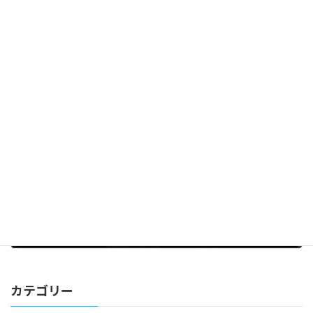
小悪魔的天使
2025年4月4日
次の記事
節目の様式
2025年4月18日
カテゴリー