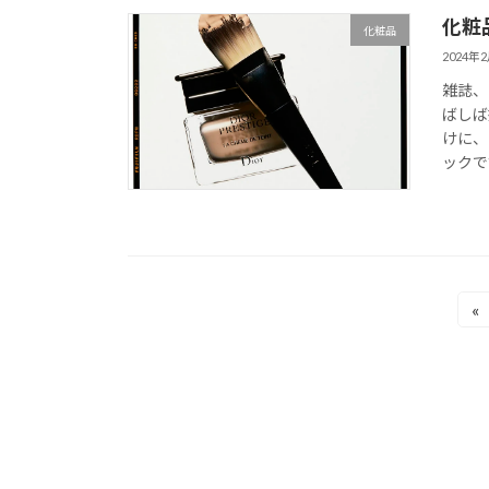
化粧
化粧品
2024年
雑誌、
ばしば
けに、
ックです
投
«
稿
ナ
ビ
ゲ