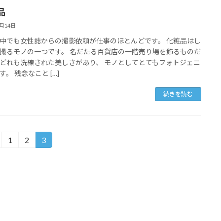
品
2月14日
中でも女性誌からの撮影依頼が仕事のほとんどです。 化粧品はし
撮るモノの一つです。 名だたる百貨店の一階売り場を飾るものだ
どれも洗練された美しさがあり、 モノとしてとてもフォトジェニ
。 残念なこと […]
続きを読む
1
2
3
固
固
固
定
定
定
ペ
ペ
ペ
ー
ー
ー
ジ
ジ
ジ