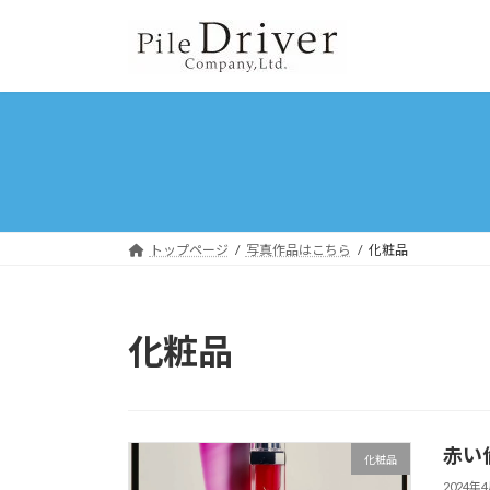
コ
ナ
ン
ビ
テ
ゲ
ン
ー
ツ
シ
へ
ョ
ス
ン
キ
に
ッ
移
プ
動
トップページ
写真作品はこちら
化粧品
化粧品
赤い
化粧品
2024年